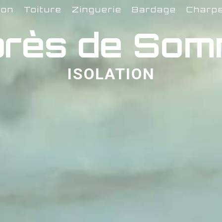
ion
Toiture
Zinguerie
Bardage
Charp
n près de So
ISOLATION