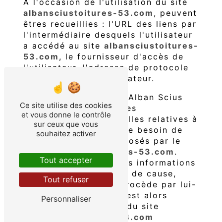
A l'occasion de l'utilisation du site
albansciustoitures-53.com
, peuvent
êtres recueillies : l'URL des liens par
l'intermédiaire desquels l'utilisateur
a accédé au site
albansciustoitures-
53.com
, le fournisseur d'accès de
l'utilisateur, l'adresse de protocole
Internet (IP) de l'utilisateur.
En tout état de cause Alban Scius
Ce site utilise des cookies
Toitures ne collecte des
et vous donne le contrôle
informations personnelles relatives à
sur ceux que vous
l'utilisateur que pour le besoin de
souhaitez activer
certains services proposés par le
site
albansciustoitures-53.com
.
Tout accepter
L'utilisateur fournit ces informations
en toute connaissance de cause,
Tout refuser
notamment lorsqu'il procède par lui-
même à leur saisie. Il est alors
Personnaliser
précisé à l'utilisateur du site
albansciustoitures-53.com